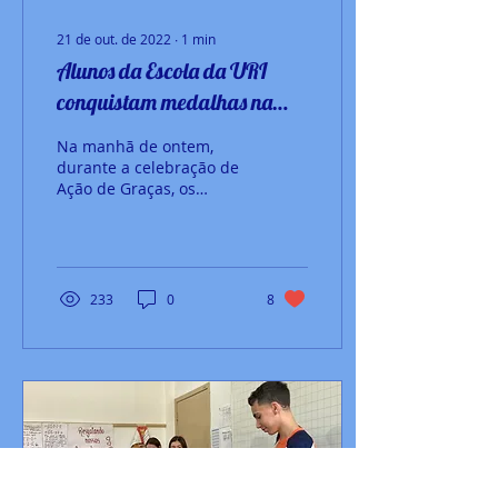
21 de out. de 2022
∙
1
min
Alunos da Escola da URI
conquistam medalhas na
Olimpíada Brasileira de
Na manhã de ontem,
Astronomia e Astronáutica.
durante a celebração de
Ação de Graças, os
alunos Augusto
Lissarassa de Oliveira e
Samuel Schwantes
Fonseca Rodrigues,...
233
0
8