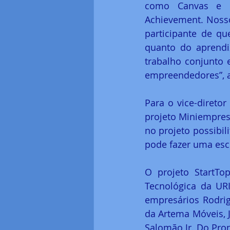
como Canvas e D
Achievement. Nosso 
participante de q
quanto do aprendi
trabalho conjunto 
empreendedores”, a
Para o vice-diretor
projeto Miniempres
no projeto possibil
pode fazer uma esco
O projeto StartT
Tecnológica da URI
empresários Rodrig
da Artema Móveis, J
Salomão Jr. Do Pron