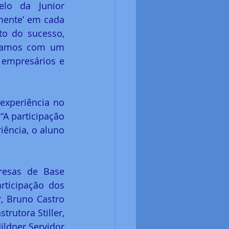
lo da Junior 
mente’ em cada 
o do sucesso, 
tamos com um 
 empresários e 
experiência no 
A participação 
ência, o aluno 
esas de Base 
ticipação dos 
, Bruno Castro 
utora Stiller, 
ldner Servidor 