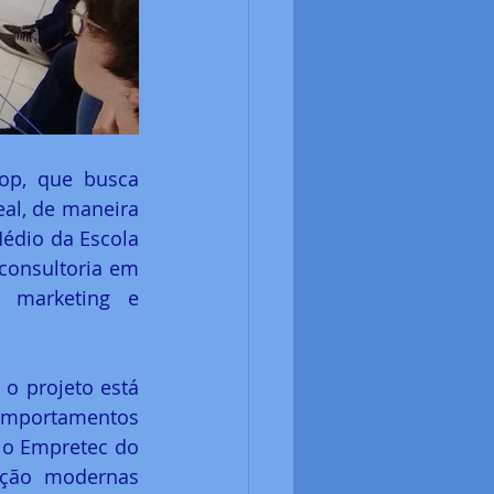
Top, que busca 
al, de maneira 
édio da Escola 
onsultoria em 
 marketing e 
o projeto está 
omportamentos 
o Empretec do 
ção modernas 