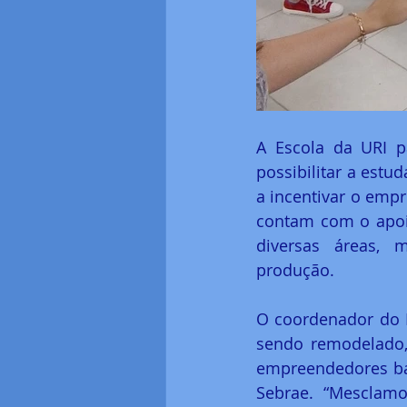
A Escola da URI pa
possibilitar a estu
a incentivar o emp
contam com o apoio
diversas áreas, 
produção.
O coordenador do Pr
sendo remodelado,
empreendedores ba
Sebrae. “Mesclam