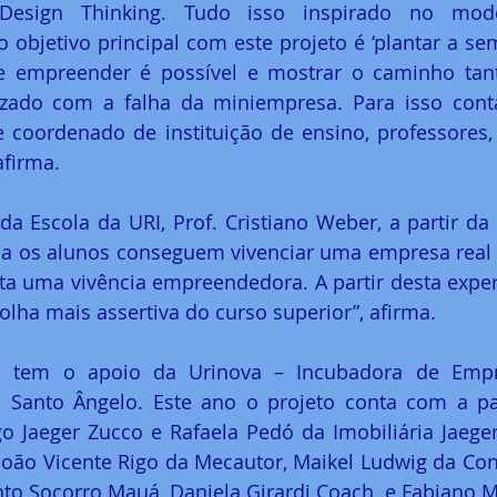
esign Thinking. Tudo isso inspirado no mode
objetivo principal com este projeto é ‘plantar a se
ue empreender é possível e mostrar o caminho tant
zado com a falha da miniempresa. Para isso con
e coordenado de instituição de ensino, professores,
firma.
 da Escola da URI, Prof. Cristiano Weber, a partir da 
a os alunos conseguem vivenciar uma empresa real “
ita uma vivência empreendedora. A partir desta experi
lha mais assertiva do curso superior”, afirma.
op tem o apoio da Urinova – Incubadora de Empr
 Santo Ângelo. Este ano o projeto conta com a par
o Jaeger Zucco e Rafaela Pedó da Imobiliária Jaeger
oão Vicente Rigo da Mecautor, Maikel Ludwig da Constr
to Socorro Mauá, Daniela Girardi Coach  e Fabiano Mi